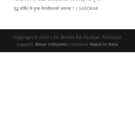
युद्ध चर्किए के हुन्छ नेपालीहरूको अवस्था ? | SAROKAR
Copyright © 2020 | Dr. Bimala Rai Paudyal. Technical
support:
Bikas Udhyami
's Initiative
Nepal In Data