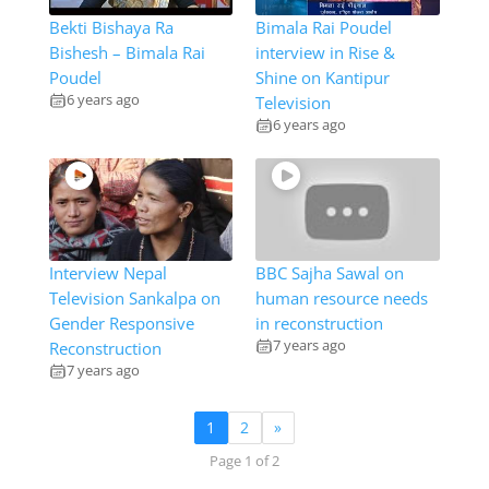
Bekti Bishaya Ra
Bimala Rai Poudel
Bishesh – Bimala Rai
interview in Rise &
Poudel
Shine on Kantipur
6 years ago
Television
6 years ago
Interview Nepal
BBC Sajha Sawal on
Television Sankalpa on
human resource needs
Gender Responsive
in reconstruction
7 years ago
Reconstruction
7 years ago
1
2
»
Page 1 of 2