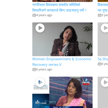
नागरिकता विधेयकमा संसदीय समितिको
विकासका ल
सिफारिसनै सरकारले किन उल्ट्याउनु पर्यो ?
भए पुग्
4 years ago
5 ye
Women Empowerment & Economic
Sa Sha
6 ye
Recovery series-V
6 years ago