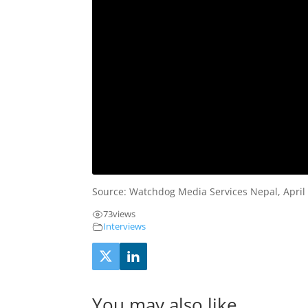
Source: Watchdog Media Services Nepal, April
73
views
Interviews
You may also like