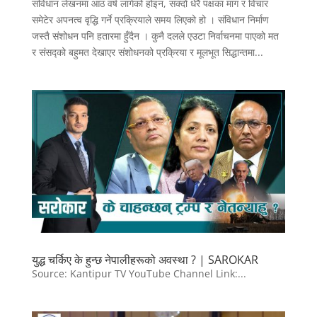
संविधान लेखनमा आठ वर्ष लागेको होइन, सक्दो धेरै पक्षका माग र विचार
समेटेर अपनत्व वृद्धि गर्ने प्रक्रियाले समय लिएको हो । संविधान निर्माण
जस्तै संशोधन पनि हतारमा हुँदैन । कुनै दलले एउटा निर्वाचनमा पाएको मत
र संसद्को बहुमत देखाएर संशोधनको प्रक्रिया र मूलभूत सिद्धान्तमा...
युद्ध चर्किए के हुन्छ नेपालीहरूको अवस्था ? | SAROKAR
Source: Kantipur TV YouTube Channel Link:...