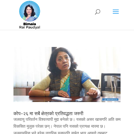
कोप–२६ मा सबै क्षेत्रको प्रतिवद्धता जरुरी
जलवायु परिवर्तन विश्वव्यापी मुद्दा बनेको छ। यसको असर खासगरि अति कम
विकसित मुलुक परेका छन्। नेपाल पनि यसको प्रत्यक्ष मारमा छ।
जलवायुविज्ञ भने हरेक नागरिक यसप्रति सचेत भएर आफ्नो तहबाट