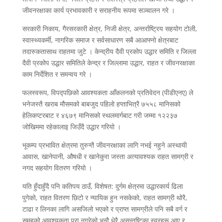
जीवनरक्षाका कार्य प्रभावकारी र सराहनीय रूपमा सञ्चालन गरे ।
सरकारी निकाय, गैरसरकारी क्षेत्र, निजी क्षेत्र, अन्तर्राष्ट्रिय सहयोग टोली,
स्वास्थ्यकर्मी, नागरिक समाज र सर्वसाधारण सबै आआफ्नो क्षेत्रबाट
तदारुकतासाथ राहतमा जुटे । केन्द्रीय दैवी प्रकोप उद्धार समिति र जिल्ला
दैवी प्रकोप उद्धार समितिले केन्द्र र जिल्लामा उद्धार, राहत र जीवनरक्षाका
काम निर्देशित र समन्वय गरे ।
फलस्वरूप, विपद्पछिको आवश्यकता आँकलनको प्रतिवेदन (पीडीएनए) ले
भनेजस्तै खराब मौसमको बाबजुद पहिलो हप्ताभित्रै ७५५८ मानिसको
हेलिकप्टरबाट र ४६७९ मानिसको स्थलमार्गबाट गरी जम्मा १२२३७
जोखिममा रहेकालाइ जिउँदै उद्धार गरियो ।
भूकम्प प्रभावित क्षेत्रमा तुरुन्तै जीवनरक्षाका लागि नभई नहुने अस्थायी
आवास, खानेपानी, औषधी र खानेकुरा जस्ता अत्यावश्यक राहत सामग्री र
नगद सहयोग वितरण गरियो ।
यति हुँदाहुँदै पनि कतिपय ठाउँ, विशेषत: दुर्गम क्षेत्रमा उद्धारकार्य ढिला
पुगेको, राहत वितरण छिटो र न्यायिक हुन नसकेको, राहत सामग्री थोरै,
टाढा र लिनका लागि असजिलो भएको र प्राप्त सामग्रीले पनि सबै वर्ग र
समूहको आवश्यकता पुरा नगरेको भन्दै धेरै असन्तुष्टिका स्वरहरू आए र