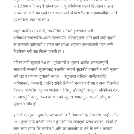
अहिलेसम्म पनि आइनै रहेका छन् । पुनर्निर्माणमा भएको ढिलाइले त झन्
जनधनको क्षति बढाएको छ र सरकारको विश्वसनीयता र जवाफदेहितामा नै
प्रश्नचिन्ह खडा गरेको छ ।
राहत कार्य प्रभावकारी, न्यायोचित र छिटो हुनसकेन भनी
सरोकारवालाहरूबीच आरोप/प्रत्यारोप गरिरहनुभन्दा पनि हामी कहाँ चुक्यौं,
के कारणले पूर्वतयारी र राहत जनअपेक्षा अनुरूप प्रभावकारी भएन भन्ने
विश्लेषण गरी पाठ सिक्न जरुरी छ ।
पहिलो हामी चुकेको पक्ष हो– पूर्वतयारी र भूकम्प आउँदा अपनाउनुपर्ने
सावधानी सम्बन्धी सूचनालाई स्थानीय सन्दर्भ सुहाउँदो बनाउने र सही सूचना
सबै तह र तप्कामा पुर्‍याउने सवाल । स्कुलका कलिला नानीहरूदेखि
अभिभावक, कर्मचारी, जागिरे सबैले सिकेको भनेको पश्चिमा र अन्य विकसित
देशबाट आयातित ‘भूकम्प आउँदा नदौडिनु, ढोकामुनि बस्नु वा नजिकैको टेबल
वा खाटमुनि पस्नु, टेबल वा खाटको खुट्टा समाउनु र टाउको छोप्नु भन्ने
सूचना र सीप हो ।
हामीले यो सूचना पुर्‍याउँदा घर कस्तो छ ? नेपालको ग्रामीण भेग, जहाँ मानिस
४/५ पुस्ताअघि बनेको माटा र ढुंगाको गारा लगाएको घरमा बस्छन्, त्यहाँ यो
ज्ञान काम लाग्छ कि लाग्दैन ? अनि घर कमजोर छ भने के गर्ने ? यसबारे