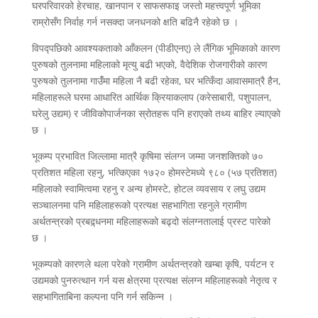
घरपरिवारको हेरचाह, खानपान र साफसफाइ जस्तो महत्त्वपूर्ण भूमिका
राम्रोसँग निर्वाह गर्न नसक्दा जनधनको क्षति बढिनै रहेको छ ।
विपद्पछिको आवश्यकताको आँकलन (पीडीएनए) ले लैंगिक भूमिकाको कारण
पुरुषको तुलनामा महिलाको मृत्यु बढी भएको, वैदेशिक रोजगारीको कारण
पुरुषको तुलनामा गाउंँमा महिला नै बढी रहेका, घर भत्किँदा आवासमात्रै हैन,
महिलाहरूले घरमा आधारित आर्थिक क्रियाकलाप (करेसाबारी, पशुपालन,
घरेलु उद्यम) र जीविकोपार्जनका स्रोतहरू पनि हराएको तथ्य बाहिर ल्याएको
छ ।
भूकम्प प्रभावित जिल्लामा मात्रै कृषिमा संलग्न जम्मा जनशक्तिको ७०
प्रतिशत महिला रहनु, भत्किएका १७२० होमस्टेमध्ये ९८० (५७ प्रतिशत)
महिलाको स्वामित्वमा रहनु र अन्य होमस्टे, होटल व्यवसाय र लघु उद्यम
सञ्चालनमा पनि महिलाहरूको प्रत्यक्ष सहभागिता रहनुले ग्रामीण
अर्थतन्त्रको प्रबद्र्धनमा महिलाहरूको बढ्दो संलग्नतालाई प्रस्ट पारेको
छ ।
भूकम्पको कारणले थला परेको ग्रामीण अर्थतन्त्रको खम्बा कृषि, पर्यटन र
उद्यमको पुनरुत्थान गर्न यस क्षेत्रमा प्रत्यक्ष संलग्न महिलाहरूको नेतृत्व र
सहभागिताबिना कल्पना पनि गर्न सकिन्न ।