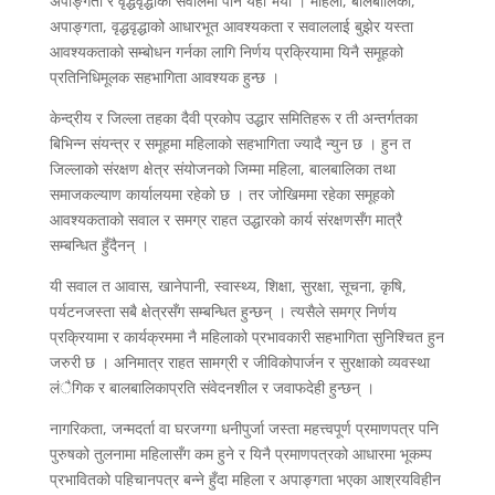
अपाङ्गता र वृद्धवृद्धाको सवालमा पनि यही भयो । महिला, बालबालिका,
अपाङ्गता, वृद्धवृद्धाको आधारभूत आवश्यकता र सवाललाई बुझेर यस्ता
आवश्यकताको सम्बोधन गर्नका लागि निर्णय प्रक्रियामा यिनै समूहको
प्रतिनिधिमूलक सहभागिता आवश्यक हुन्छ ।
केन्द्रीय र जिल्ला तहका दैवी प्रकोप उद्धार समितिहरू र ती अन्तर्गतका
बिभिन्न संयन्त्र र समूहमा महिलाको सहभागिता ज्यादै न्युन छ । हुन त
जिल्लाको संरक्षण क्षेत्र संयोजनको जिम्मा महिला, बालबालिका तथा
समाजकल्याण कार्यालयमा रहेको छ । तर जोखिममा रहेका समूहको
आवश्यकताको सवाल र समग्र राहत उद्धारको कार्य संरक्षणसँग मात्रै
सम्बन्धित हुँदैनन् ।
यी सवाल त आवास, खानेपानी, स्वास्थ्य, शिक्षा, सुरक्षा, सूचना, कृषि,
पर्यटनजस्ता सबै क्षेत्रसँग सम्बन्धित हुन्छन् । त्यसैले समग्र निर्णय
प्रक्रियामा र कार्यक्रममा नै महिलाको प्रभावकारी सहभागिता सुनिश्चित हुन
जरुरी छ । अनिमात्र राहत सामग्री र जीविकोपार्जन र सुरक्षाको व्यवस्था
लंैगिक र बालबालिकाप्रति संवेदनशील र जवाफदेही हुन्छन् ।
नागरिकता, जन्मदर्ता वा घरजग्गा धनीपुर्जा जस्ता महत्त्वपूर्ण प्रमाणपत्र पनि
पुरुषको तुलनामा महिलासँग कम हुने र यिनै प्रमाणपत्रको आधारमा भूकम्प
प्रभावितको पहिचानपत्र बन्ने हुँदा महिला र अपाङ्गता भएका आश्रयविहीन