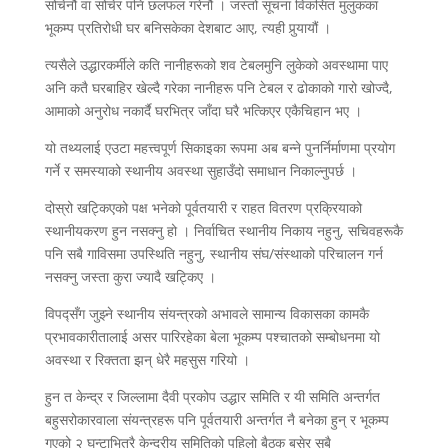
सोचेनौं वा सोचेर पनि छलफल गरेनौं । जस्तो सूचना विकसित मुलुकका
भूकम्प प्रतिरोधी घर बनिसकेका देशबाट आए, त्यही पुर्‍यायौं ।
त्यसैले उद्धारकर्मीले कति नानीहरूको शव टेबलमुनि लुकेको अवस्थामा पाए
अनि कतै घरबाहिर खेल्दै गरेका नानीहरू पनि टेबल र ढोकाको गारो खोज्दै,
आमाको अनुरोध नकार्दै घरभित्र जाँदा घरै भत्किएर एकैचिहान भए ।
यो तथ्यलाई एउटा महत्त्वपूर्ण सिकाइका रूपमा अब बन्ने पुनर्निर्माणमा प्रयोग
गर्ने र समस्याको स्थानीय अवस्था सुहाउँदो समाधान निकाल्नुपर्छ ।
दोस्रो खट्किएको पक्ष भनेको पूर्वतयारी र राहत वितरण प्रक्रियाको
स्थानीयकरण हुन नसक्नु हो । निर्वाचित स्थानीय निकाय नहुनु, सचिवहरूकै
पनि सबै गाविसमा उपस्थिति नहुनु, स्थानीय संघ/संस्थाको परिचालन गर्न
नसक्नु जस्ता कुरा ज्यादै खट्किए ।
विपद्सँग जुझ्ने स्थानीय संयन्त्रको अभावले सामान्य विकासका कामकै
प्रभावकारीतालाई असर पारिरहेका बेला भूकम्प पश्चातको सम्बोधनमा यो
अवस्था र रिक्तता झन् धेरै महसुस गरियो ।
हुन त केन्द्र र जिल्लामा दैवी प्रकोप उद्धार समिति र यी समिति अन्तर्गत
बहुसरोकारवाला संयन्त्रहरू पनि पूर्वतयारी अन्तर्गत नै बनेका हुन् र भूकम्प
गएको २ घन्टाभित्रै केन्द्रीय समितिको पहिलो बैठक बसेर सबै