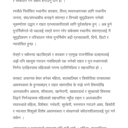
र सम्बोधन गर्न सक्षम बनाउनु पनि हो ।
त्यसैले निर्वाचित स्थानीय सरकार, विपद् व्यवस्थापनका लागि स्थानीय
जनता, संघ/संस्थाबीच बनाइने संयन्त्र र तिनको सुदृढीकरण भनेको
भूकम्पोत्तर उद्धार र राहत प्रभावकारीताको लागि पूर्वसर्तहरू हुन् । अब हुने
पुनर्निर्माणले यो पक्षलाई राम्रो मनन गरेर सकेसम्म स्थानीय संयन्त्रलाई नै
सुदृढीकरण र परिचालन गरेमा पुनर्निर्माण बढी प्रभावकारी, दिगो, छिटो र
न्यायोचित हुन्छ ।
तेस्रो र सबैभन्दा खटकिएको र सरकार र प्रमुख राजनीतिक दलहरूलाई
अझै पनि महसुस गराउन नसकिएको पक्ष भनेको राहत र पुन:स्थापनाको
निर्णय प्रक्रियामा महिलाको नगन्य प्रतिनिधित्व र सहभागिता हो ।
घरबाट अचानक बेघर बनेका महिला, बालबालिका र किशोरीका तत्कालका
आवश्यकता के हुनसक्छन् र राहत सामग्रीमा के राख्ने भन्ने विषयदेखि
अल्पकालीन आवास, शौचालय, खानेपानी, खाद्यपदार्थ र सुरक्षाको विषयमा
लिइने निर्णयहरूमा महिलाको सहभागिता नहुँदा राहत र अल्पकालीन
व्यवस्थाले महिला, विशेषत: गर्भवती, सुत्केरी, स्तनपान गराउने आमा, किशोरी
र नवजात शिशुको विशेष आवश्यकता र संरक्षणको संवेदनशीलतालाई पुरा गर्न
सकेन ।